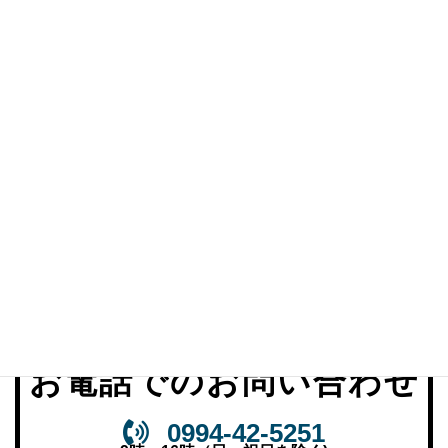
下記フォームにお名前・連絡先などをご入力の上、ご
質問など必要事項をご入力いただき、送信ボタンを押
していただくと、お問い合わせは完了です。 内容を確
認し、数日以内に担当者よりご連絡いたします。
当社へご提案をいただく場合は下記ボタンより専用フォ
ームをご利用ください。
当社へのご提案専用
フォームはこちら
個人情報保護方針
お電話でのお問い合わせ
0994-42-5251